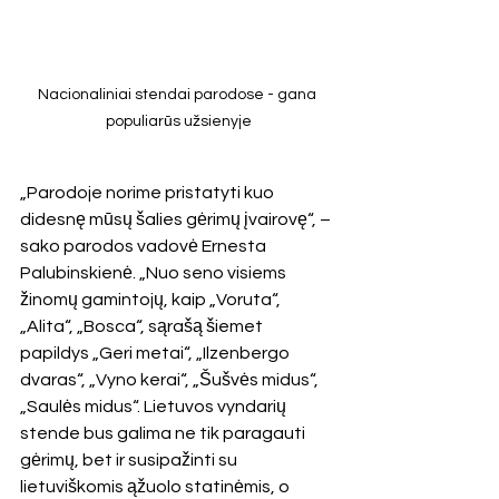
Nacionaliniai stendai parodose - gana 
populiarūs užsienyje
„Parodoje norime pristatyti kuo 
didesnę mūsų šalies gėrimų įvairovę“, – 
sako parodos vadovė Ernesta 
Palubinskienė. „Nuo seno visiems 
žinomų gamintojų, kaip „Voruta“, 
„Alita“, „Bosca“, sąrašą šiemet 
papildys „Geri metai“, „Ilzenbergo 
dvaras“, „Vyno kerai“, „Šušvės midus“, 
„Saulės midus“. Lietuvos vyndarių 
stende bus galima ne tik paragauti 
gėrimų, bet ir susipažinti su 
lietuviškomis ąžuolo statinėmis, o 