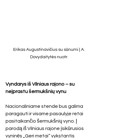
Erikas Augustinavičius su sūnumi | A. 
Dovydaitytės nuotr.
Vyndarys iš Vilniaus rajono – su 
neįprastu šermukšnių vynu
Nacionaliniame stende bus galima 
paragauti ir visame pasaulyje retai 
pasitaikančio šermukšnių vyno. Į 
parodą iš Vilniaus rajone įsikūrusios 
vyninės „Geri metai“ vykstantis 