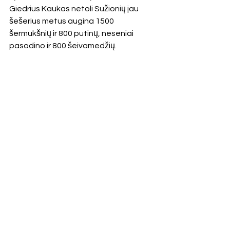
Giedrius Kaukas netoli Sužionių jau 
šešerius metus augina 1500 
šermukšnių ir 800 putinų, neseniai 
pasodino ir 800 šeivamedžių.