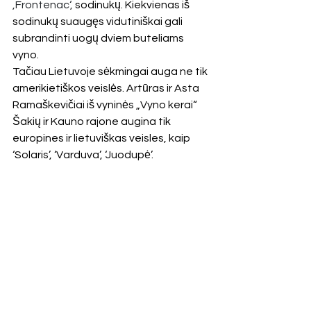
‚Frontenac‘,
 sodinukų. Kiekvienas iš 
sodinukų suaugęs vidutiniškai gali 
subrandinti uogų dviem buteliams 
vyno.
Tačiau Lietuvoje sėkmingai auga ne tik 
amerikietiškos veislės. Artūras ir Asta 
Ramaškevičiai iš vyninės „Vyno kerai“ 
Šakių ir Kauno rajone augina tik 
europines ir lietuviškas veisles, kaip 
‘Solaris’, ‘Varduva’, ‘Juodupė’.