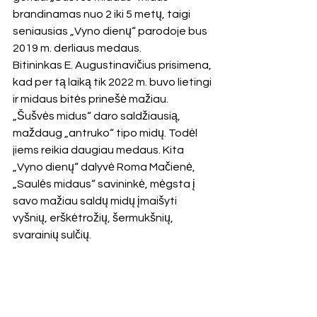
brandinamas nuo 2 iki 5 metų, taigi 
seniausias „Vyno dienų“ parodoje bus 
2019 m. derliaus medaus.
Bitininkas E. Augustinavičius prisimena, 
kad per tą laiką tik 2022 m. buvo lietingi 
ir midaus bitės prinešė mažiau. 
„Šušvės midus“ daro saldžiausią, 
maždaug „antruko“ tipo midų. Todėl 
jiems reikia daugiau medaus. Kita 
„Vyno dienų“ dalyvė Roma Mačienė, 
„Saulės midaus“ savininkė, mėgsta į 
savo mažiau saldų midų įmaišyti 
vyšnių, erškėtrožių, šermukšnių, 
svarainių sulčių.