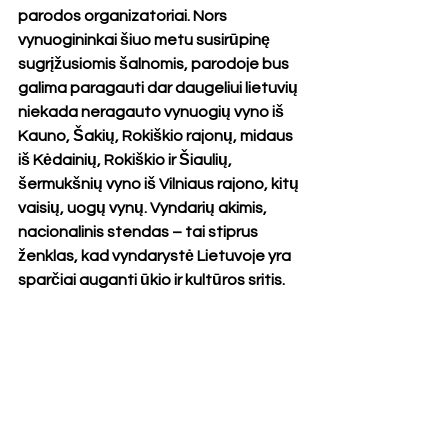
parodos organizatoriai. Nors 
vynuogininkai šiuo metu susirūpinę 
sugrįžusiomis šalnomis, parodoje bus 
galima paragauti dar daugeliui lietuvių 
niekada neragauto vynuogių vyno iš 
Kauno, Šakių, Rokiškio rajonų, midaus 
iš Kėdainių, Rokiškio ir Šiaulių, 
šermukšnių vyno iš Vilniaus rajono, kitų 
vaisių, uogų vynų. Vyndarių akimis, 
nacionalinis stendas – tai stiprus 
ženklas, kad vyndarystė Lietuvoje yra 
sparčiai auganti ūkio ir kultūros sritis.