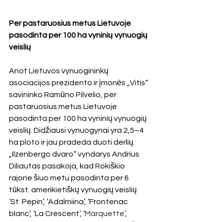
Per pastaruosius metus Lietuvoje 
pasodinta per 100 ha vyninių vynuogių 
veislių
Anot Lietuvos vynuogininkų 
asociacijos prezidento ir įmonės „Vitis“ 
savininko Ramūno Pilvelio, per 
pastaruosius metus Lietuvoje 
pasodinta per 100 ha vyninių vynuogių 
veislių. Didžiausi vynuogynai yra 2,5–4 
ha ploto ir jau pradeda duoti derlių.
„Ilzenbergo dvaro“ vyndarys Andrius 
Diliautas pasakoja, kad Rokiškio 
rajone šiuo metu pasodinta per 6 
tūkst. amerikietiškų vynuogių veislių 
‘
St. Pepin’, ‘Adalmiina’, ‘Frontenac 
blanc’, ‘La Crescent’, ‘
Marquette‘, 