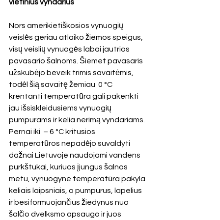
vietinius vyndarius
Nors amerikietiškosios vynuogių 
veislės geriau atlaiko žiemos speigus, 
visų veislių vynuogės labai jautrios 
pavasario šalnoms. Šiemet pavasaris 
užskubėjo beveik trimis savaitėmis, 
todėl šią savaitę žemiau  0 °C 
krentanti temperatūra gali pakenkti 
jau išsiskleidusiems vynuogių 
pumpurams ir kelia nerimą vyndariams.
Pernai iki  – 6 °C kritusios 
temperatūros nepadėjo suvaldyti 
dažnai Lietuvoje naudojami vandens 
purkštukai, kuriuos įjungus šalnos 
metu, vynuogyne temperatūra pakyla 
keliais laipsniais, o pumpurus, lapelius 
ir besiformuojančius žiedynus nuo 
šalčio dvelksmo apsaugo ir juos 