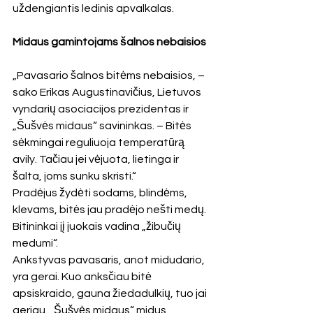
uždengiantis ledinis apvalkalas.
Midaus gamintojams šalnos nebaisios
„Pavasario šalnos bitėms nebaisios, – 
sako Erikas Augustinavičius, Lietuvos 
vyndarių asociacijos prezidentas ir 
„Šušvės midaus“ savininkas. – Bitės 
sėkmingai reguliuoja temperatūrą 
avily. Tačiau jei vėjuota, lietinga ir 
šalta, joms sunku skristi.“
Pradėjus žydėti sodams, blindėms, 
klevams, bitės jau pradėjo nešti medų. 
Bitininkai jį juokais vadina „žibučių 
medumi“.
Ankstyvas pavasaris, anot midudario, 
yra gerai. Kuo anksčiau bitė 
apsiskraido, gauna žiedadulkių, tuo jai 
geriau. „Šušvės midaus“ midus 