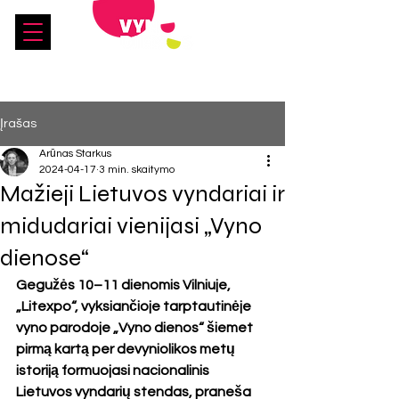
Susitinkame 2027 m.!
Įrašas
Arūnas Starkus
2024-04-17
3 min. skaitymo
Mažieji Lietuvos vyndariai ir
midudariai vienijasi „Vyno
dienose“
Gegužės 10–11 dienomis Vilniuje, 
„Litexpo“, vyksiančioje tarptautinėje 
vyno parodoje „Vyno dienos“ šiemet 
pirmą kartą per devyniolikos metų 
istoriją formuojasi nacionalinis 
Lietuvos vyndarių stendas, praneša 