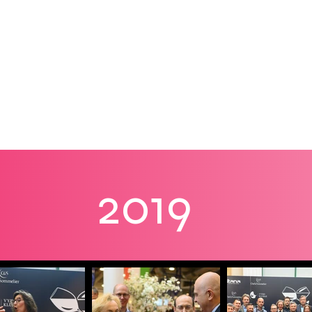
Susitinkame 2027 m.!
Programa
Parodos žemėlapis
Paroda
2019